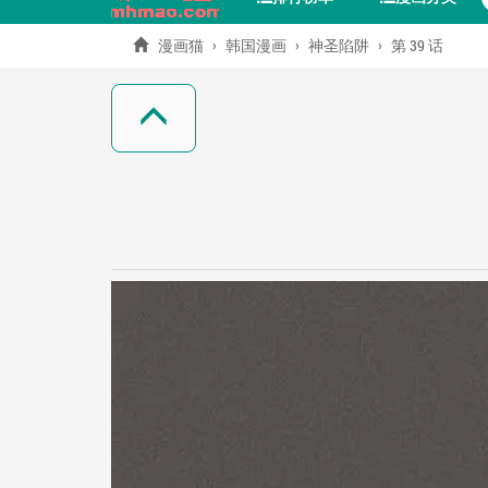
漫画猫
韩国漫画
神圣陷阱
第 39 话