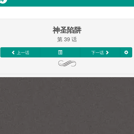
神圣陷阱
第 39 话
上一话
下一话